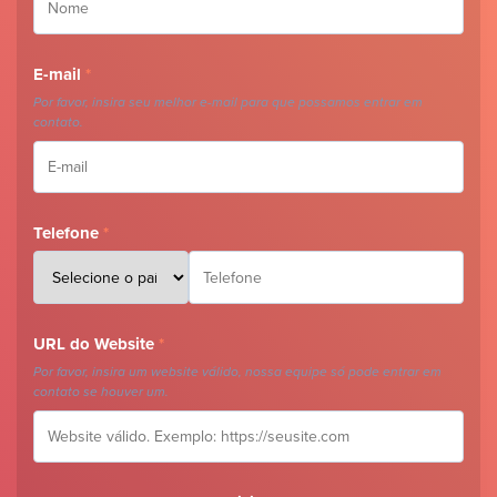
E-mail
*
Por favor, insira seu melhor e-mail para que possamos entrar em
contato.
Telefone
*
URL do Website
*
Por favor, insira um website válido, nossa equipe só pode entrar em
contato se houver um.