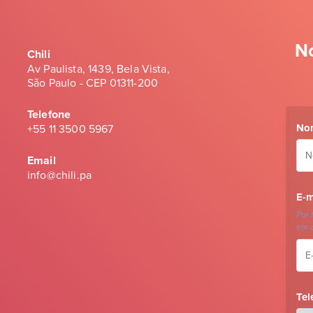
N
Chili
Av Paulista, 1439, Bela Vista,
São Paulo - CEP 01311-200
Telefone
No
+55 11 3500 5967
Email
info@chili.pa
E-m
Por 
em c
Tel