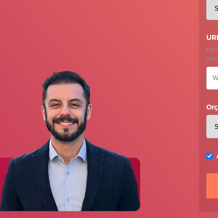
URL
Por 
entr
Orç