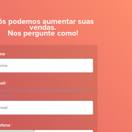
ós podemos aumentar suas
vendas.
Nos pergunte como!
me
*
ail
*
favor, insira seu melhor e-mail para que possamos entrar
ontato.
efone
*