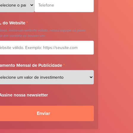
 do Website
*
favor, insira um website válido, nossa equipe só pode
ar em contato se houver um.
amento Mensal de Publicidade
*
Assine nossa newsletter