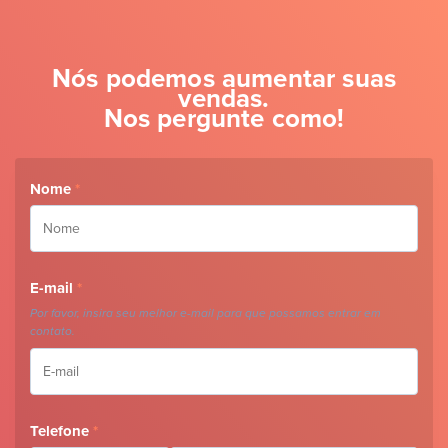
Nós podemos aumentar suas
vendas.
Nos pergunte como!
Nome
*
E-mail
*
Por favor, insira seu melhor e-mail para que possamos entrar em
contato.
Telefone
*