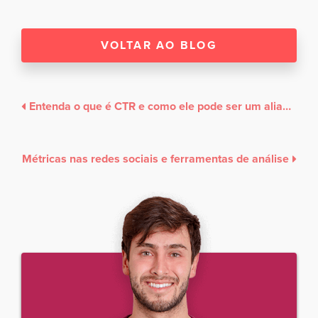
VOLTAR AO BLOG
Entenda o que é CTR e como ele pode ser um aliado para seus resultados no tráfego orgânico
Métricas nas redes sociais e ferramentas de análise