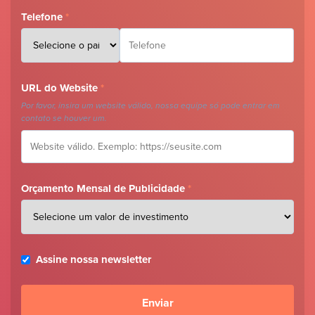
Telefone
*
URL do Website
*
Por favor, insira um website válido, nossa equipe só pode entrar em
contato se houver um.
Orçamento Mensal de Publicidade
*
Assine nossa newsletter