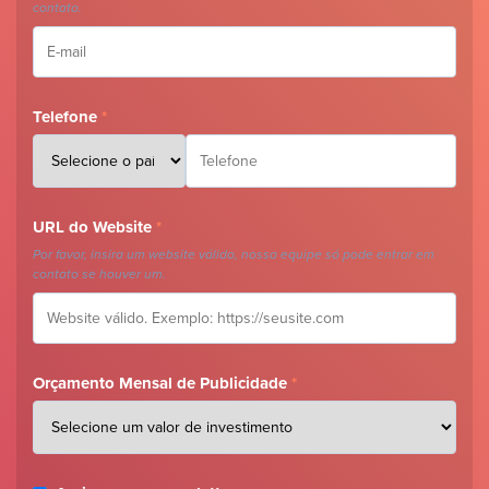
contato.
Telefone
*
URL do Website
*
Por favor, insira um website válido, nossa equipe só pode entrar em
contato se houver um.
Orçamento Mensal de Publicidade
*