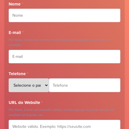
Nome
*
E-mail
*
Por favor, insira seu melhor e-mail para que possamos entrar em
contato.
Telefone
*
URL do Website
*
Por favor, insira um website válido, nossa equipe só pode entrar em
contato se houver um.