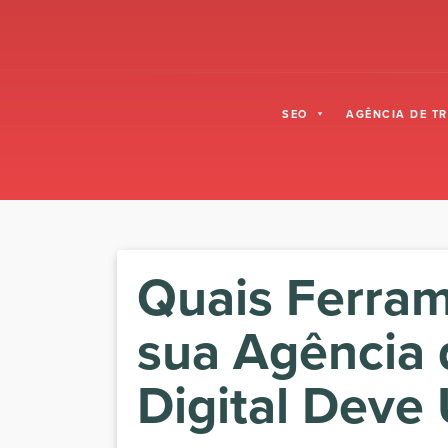
Skip to content
SEO
AGÊNCIA DE T
Quais Ferra
sua Agência 
Digital Deve