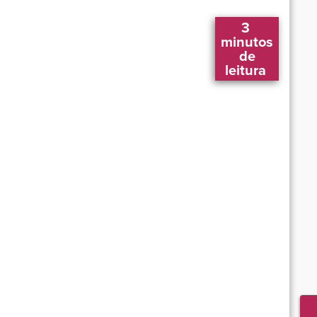
3 
 minutos 
 de 
leitura 