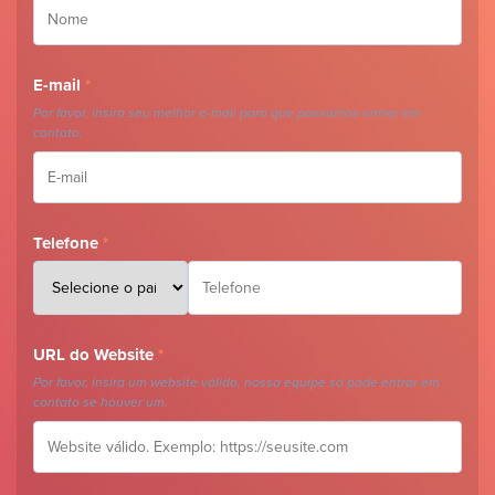
E-mail
*
Por favor, insira seu melhor e-mail para que possamos entrar em
contato.
Telefone
*
URL do Website
*
Por favor, insira um website válido, nossa equipe só pode entrar em
contato se houver um.