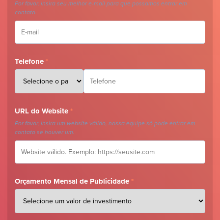
Por favor, insira seu melhor e-mail para que possamos entrar em
contato.
Telefone
*
URL do Website
*
Por favor, insira um website válido, nossa equipe só pode entrar em
contato se houver um.
Orçamento Mensal de Publicidade
*