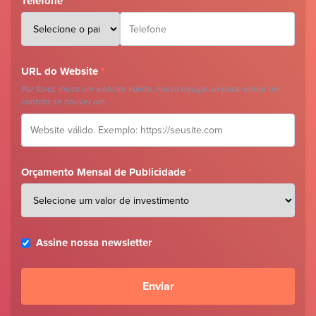
Telefone
*
URL do Website
*
Por favor, insira um website válido, nossa equipe só pode entrar em
contato se houver um.
Orçamento Mensal de Publicidade
*
Assine nossa newsletter