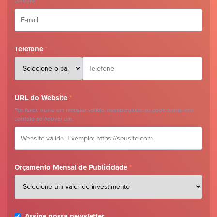
contato.
Telefone
*
URL do Website
*
Por favor, insira um website válido, nossa equipe só pode entrar em
contato se houver um.
Orçamento Mensal de Publicidade
*
Assine nossa newsletter