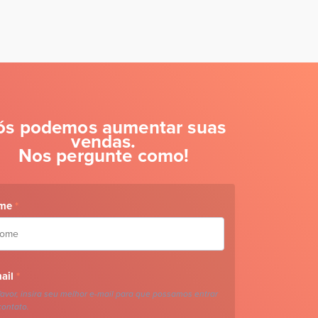
ós podemos aumentar suas
vendas.
Nos pergunte como!
me
*
ail
*
favor, insira seu melhor e-mail para que possamos entrar
ontato.