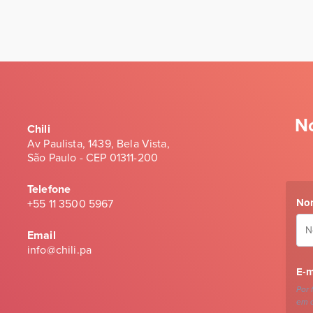
N
Chili
Av Paulista, 1439, Bela Vista,
São Paulo - CEP 01311-200
Telefone
No
+55 11 3500 5967
Email
info@chili.pa
E-m
Por 
em c