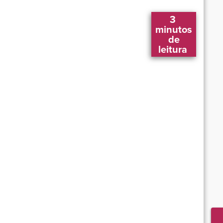
3 
 minutos 
 de 
leitura 