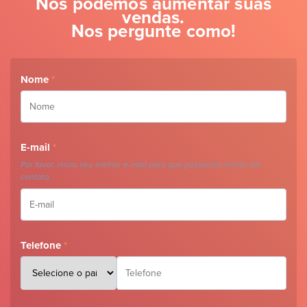
Nós podemos aumentar suas
vendas.
Nos pergunte como!
Nome
*
E-mail
*
Por favor, insira seu melhor e-mail para que possamos entrar em
contato.
Telefone
*