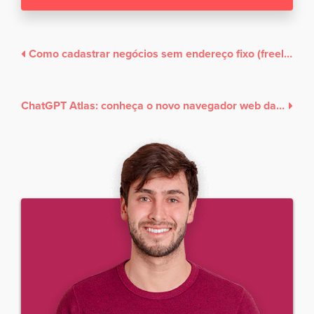
Como cadastrar negócios sem endereço fixo (freelancers, prestadores de serviço)
ChatGPT Atlas: conheça o novo navegador web da OpenAI