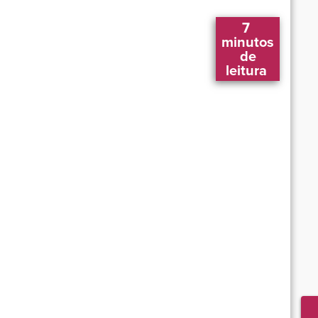
7 
 minutos 
 de 
leitura 