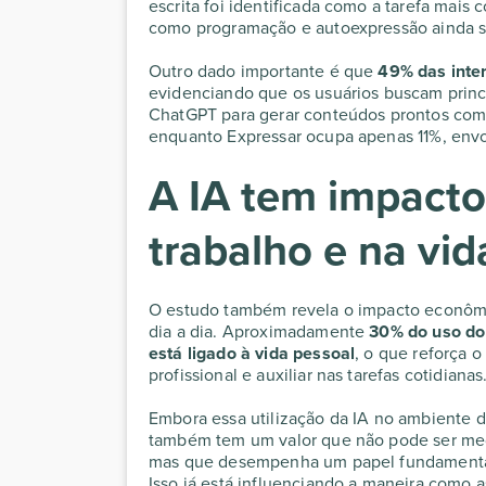
escrita foi identificada como a tarefa mais
como programação e autoexpressão ainda s
Outro dado importante é que
49% das inte
evidenciando que os usuários buscam princi
ChatGPT para gerar conteúdos prontos com
enquanto Expressar ocupa apenas 11%, envol
A IA tem impact
trabalho e na vid
O estudo também revela o impacto econômi
dia a dia. Aproximadamente
30% do uso do
está ligado à vida pessoal
, o que reforça 
profissional e auxiliar nas tarefas cotidianas
Embora essa utilização da IA no ambiente de
também tem um valor que não pode ser medi
mas que desempenha um papel fundament
Isso já está influenciando a maneira como