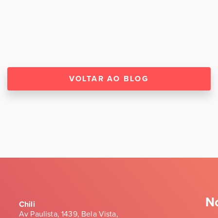
VOLTAR AO BLOG
N
Chili
Av Paulista, 1439, Bela Vista,