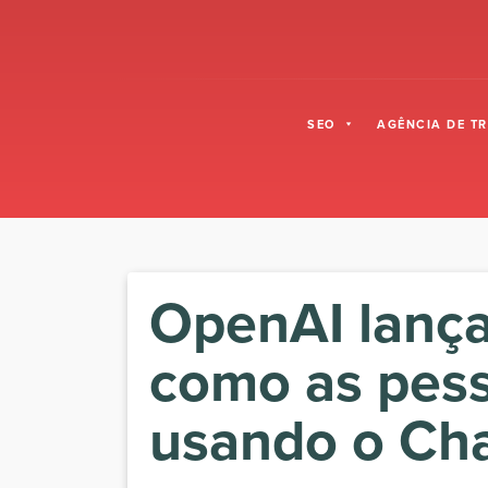
Skip to content
SEO
AGÊNCIA DE T
OpenAI lança
como as pess
usando o Ch