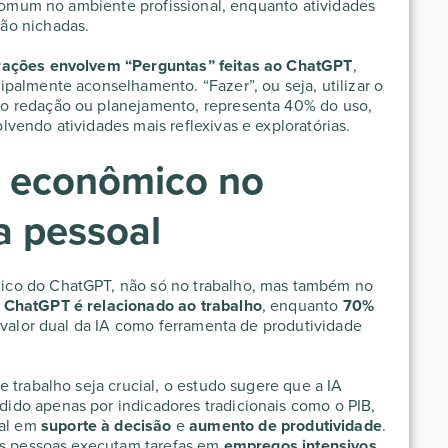
 comum no ambiente profissional, enquanto atividades
ão nichadas.
rações envolvem “Perguntas” feitas ao ChatGPT
,
palmente aconselhamento. “Fazer”, ou seja, utilizar o
o redação ou planejamento, representa 40% do uso,
vendo atividades mais reflexivas e exploratórias.
o econômico no
a pessoal
co do ChatGPT, não só no trabalho, mas também no
 ChatGPT é relacionado ao trabalho
, enquanto
70%
o valor dual da IA como ferramenta de produtividade
.
 trabalho seja crucial, o estudo sugere que a IA
do apenas por indicadores tradicionais como o PIB,
al em
suporte à decisão
e
aumento de produtividade
.
 as pessoas executam tarefas em
empregos intensivos