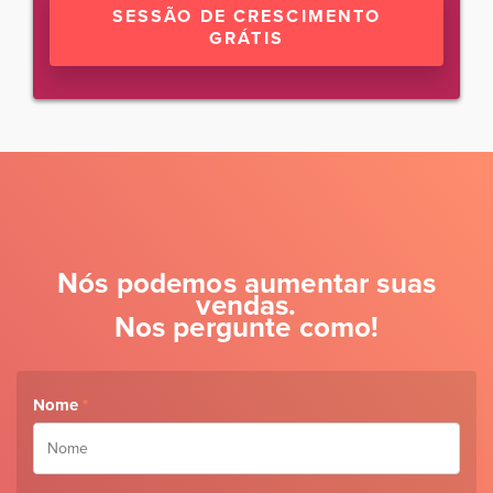
SESSÃO DE CRESCIMENTO
GRÁTIS
Nós podemos aumentar suas
vendas.
Nos pergunte como!
Nome
*