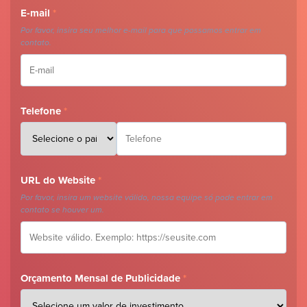
E-mail
*
Por favor, insira seu melhor e-mail para que possamos entrar em
contato.
Telefone
*
URL do Website
*
Por favor, insira um website válido, nossa equipe só pode entrar em
contato se houver um.
Orçamento Mensal de Publicidade
*