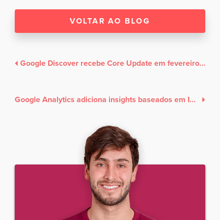
VOLTAR AO BLOG
Google Discover recebe Core Update em fevereiro de 2026: o que muda para sua estratégia de conteúdo
Google Analytics adiciona insights baseados em IA e orçamentos intercanal na página inicial