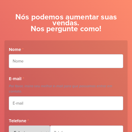
Nós podemos aumentar suas
vendas.
Nos pergunte como!
Nome
*
E-mail
*
Por favor, insira seu melhor e-mail para que possamos entrar em
contato.
Telefone
*