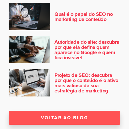
Qual é o papel do SEO no
marketing de conteúdo
Autoridade do site: descubra
por que ela define quem
aparece no Google e quem
fica invisível
Projeto de SEO: descubra
por que o conteúdo é o ativo
mais valioso da sua
estratégia de marketing
VOLTAR AO BLOG