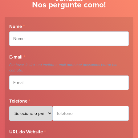
Nos pergunte como!
Nome
*
E-mail
*
Por favor, insira seu melhor e-mail para que possamos entrar em
contato.
Telefone
*
URL do Website
*