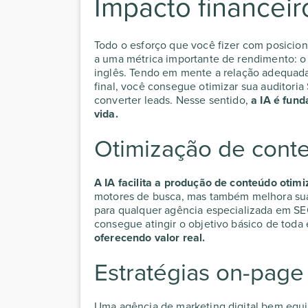
Impacto financeir
Todo o esforço que você fizer com
posicio
a uma métrica importante de rendimento: 
inglês. Tendo em mente a relação adequada
final, você consegue otimizar sua
auditoria
converter leads. Nesse sentido,
a IA é fund
vida.
Otimização de cont
A IA facilita a produção de conteúdo otim
motores de busca, mas também melhora sua
para qualquer
agência especializada em S
consegue atingir o objetivo básico de toda
oferecendo valor real.
Estratégias on-page
Uma
agência de marketing digital
bem equi