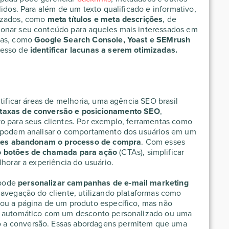
lidos. Para além de um texto qualificado e informativo,
mizados, como
meta títulos e meta descrições
, de
onar seu conteúdo para aqueles mais interessados em
das, como
Google Search Console, Yoast e SEMrush
cesso de
identificar lacunas a serem otimizadas.
ntificar áreas de melhoria, uma
agência SEO brasil
 taxas de conversão e
posicionamento SEO
,
o para seus clientes. Por exemplo, ferramentas como
, podem analisar o comportamento dos usuários em um
antes abandonam o processo de compra
. Com esses
o botões de chamada para ação
(CTAs), simplificar
lhorar a experiência do usuário.
pode
personalizar campanhas de e-mail marketing
navegação do cliente, utilizando plataformas como
tou a página de um produto específico, mas não
il automático com um desconto personalizado ou uma
 a conversão. Essas abordagens permitem que uma