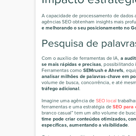
A capacidade de processamento de dados a
agências SEO
obtenham insights mais prof
e melhorando o seu
posicionamento no G
Pesquisa de palavr
Com o auxílio de ferramentas de IA,
a
audi
se mais rápidas e precisas
, possibilitando
Ferramentas como
SEMrush e Ahrefs
, equ
analisar milhões de palavras-chave em p
volume de busca, concorrência, e até mes
tráfego adicional
.
Imagine uma
agência de
SEO
local
trabalha
ferramentas e uma estratégia de
SEO para
branco casual” tem um alto volume de bus
time pode criar conteúdos otimizados, co
específicas, aumentando a visibilidade
.