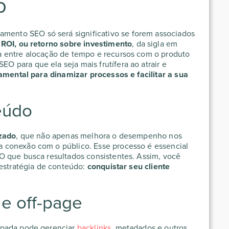
o
namento SEO
só será significativo se forem associados
o
ROI, ou retorno sobre investimento
, da sigla em
 entre alocação de tempo e recursos com o produto
 SEO
para que ela seja mais frutífera ao atrair e
amental para dinamizar processos e facilitar a sua
eúdo
izado
, que não apenas melhora o desempenho nos
 conexão com o público. Esse processo é essencial
EO
que busca resultados consistentes. Assim, você
 estratégia de conteúdo:
conquistar seu cliente
 e off-page
pada pode gerenciar
backlinks
, metadados e outros