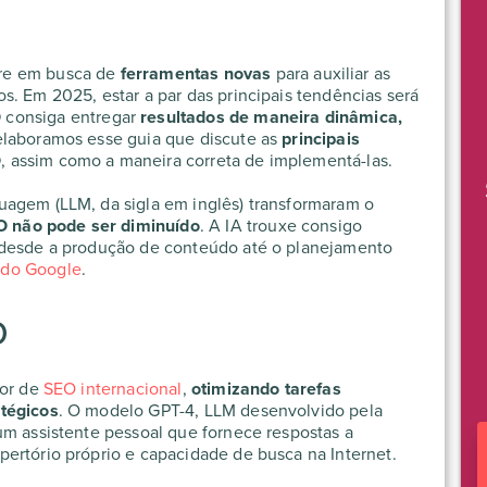
re em busca de
ferramentas novas
para auxiliar as
s. Em 2025, estar a par das principais tendências será
O
consiga entregar
resultados de maneira dinâmica,
elaboramos esse guia que discute as
principais
O
, assim como a maneira correta de implementá-las.
uagem (LLM, da sigla em inglês) transformaram o
EO
não pode ser diminuído
. A IA trouxe consigo
 desde a produção de conteúdo até o planejamento
 do Google
.
o
tor de
SEO internacional
,
otimizando tarefas
atégicos
. O modelo GPT-4, LLM desenvolvido pela
um assistente pessoal que fornece respostas a
ertório próprio e capacidade de busca na Internet.