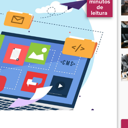
 minutos 
 de 
leitura 