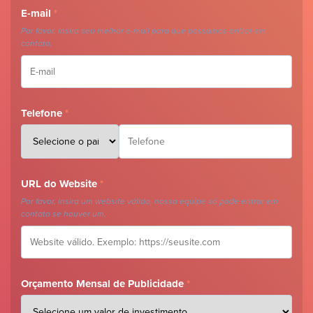
E-mail
*
Por favor, insira seu melhor e-mail para que possamos entrar em
contato.
Telefone
*
URL do Website
*
Por favor, insira um website válido, nossa equipe só pode entrar em
contato se houver um.
Orçamento Mensal de Publicidade
*