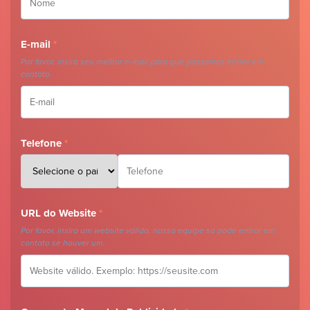
E-mail
*
Por favor, insira seu melhor e-mail para que possamos entrar em
contato.
Telefone
*
URL do Website
*
Por favor, insira um website válido, nossa equipe só pode entrar em
contato se houver um.