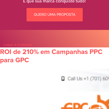
E que sua marca conquiste tudo!
QUERO UMA PROPOSTA
Leave a Comment
ROI de 210% em Campanhas PPC
para GPC