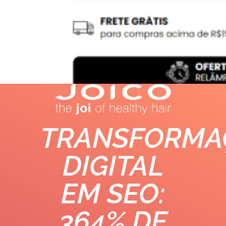
TRANSFORMA
DIGITAL
EM SEO:
364% DE