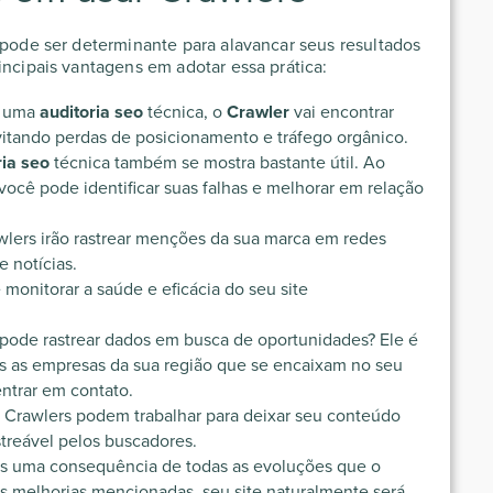
 pode ser determinante para alavancar seus resultados
incipais vantagens em adotar essa prática:
e uma
auditoria seo
técnica, o
Crawler
vai encontrar
evitando perdas de posicionamento e tráfego orgânico.
ria seo
técnica também se mostra bastante útil. Ao
 você pode identificar suas falhas e melhorar em relação
wlers irão rastrear menções da sua marca em redes
e notícias.
monitorar a saúde e eficácia do seu site
pode rastrear dados em busca de oportunidades? Ele é
das as empresas da sua região que se encaixam no seu
entrar em contato.
 Crawlers podem trabalhar para deixar seu conteúdo
streável pelos buscadores.
enas uma consequência de todas as evoluções que o
s melhorias mencionadas, seu site naturalmente será