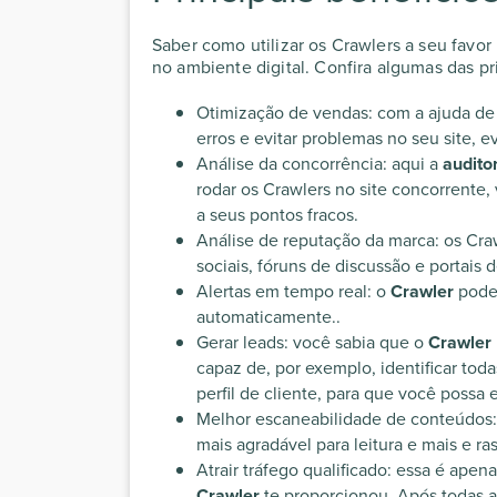
Saber como utilizar os Crawlers a seu favor
no ambiente digital. Confira algumas das pr
Otimização de vendas: com a ajuda d
erros e evitar problemas no seu site, 
Análise da concorrência: aqui a
audito
rodar os Crawlers no site concorrente,
a seus pontos fracos.
Análise de reputação da marca: os Cra
sociais, fóruns de discussão e portais d
Alertas em tempo real: o
Crawler
pode 
automaticamente..
Gerar leads: você sabia que o
Crawler
capaz de, por exemplo, identificar to
perfil de cliente, para que você possa 
Melhor escaneabilidade de conteúdos:
mais agradável para leitura e mais e ra
Atrair tráfego qualificado: essa é ap
Crawler
te proporcionou. Após todas a