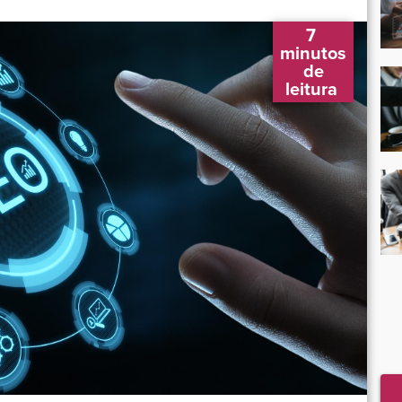
7 
 minutos 
 de 
leitura 