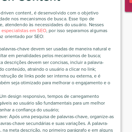
driven content, é desenvolvido com o objetivo
ilidade nos mecanismos de busca. Esse tipo de
nte, atendendo às necessidades do usuário. Nesses
e
especialistas em SEO
, por isso separamos algumas
caz orientado por SEO:
 palavras-chave devem ser usadas de maneira natural e
ultar em penalidades pelos mecanismos de busca;
 descrições devem ser concisas, incluir a palavra-
o conteúdo, atraindo o usuário a clicar no link;
nstrução de links pode ser interna ou externa, e é
ambém seja otimizado para melhorar o engajamento e o
 Um design responsivo, tempos de carregamento
gáveis ao usuário são fundamentais para um melhor
anhar a confiança do usuário;
ave: Após uma pesquisa de palavras-chave, organize-as
lavras-chave secundárias e suas variações. A palavra-
o, na meta descrição, no primeiro parágrafo e em alguns