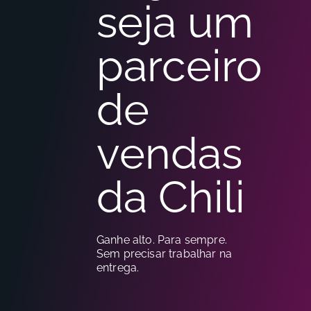
seja um
parceiro
de
vendas
da Chili
Ganhe alto. Para sempre.
Sem precisar trabalhar na
entrega.