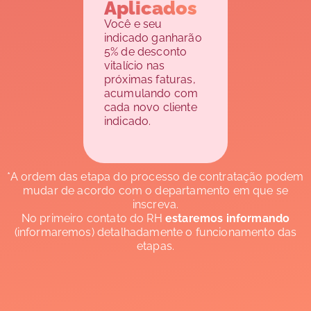
Aplicados
Você e seu
indicado ganharão
5% de desconto
vitalício nas
próximas faturas,
acumulando com
cada novo cliente
indicado.
*A ordem das etapa do processo de contratação podem
mudar de acordo com o departamento em que se
inscreva.
No primeiro contato do RH
estaremos informando
(informaremos) detalhadamente o funcionamento das
etapas.